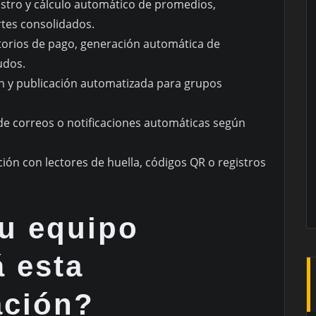
istro y cálculo automático de promedios,
rtes consolidados.
torios de pago, generación automática de
udos.
n y publicación automatizada para grupos
 de correos o notificaciones automáticas según
ación con lectores de huella, códigos QR o registros
tu equipo
 esta
ación?