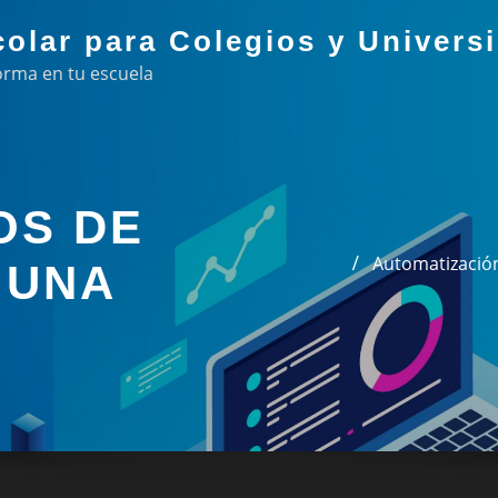
colar para Colegios y Univers
orma en tu escuela
OS DE
Automatización
 UNA