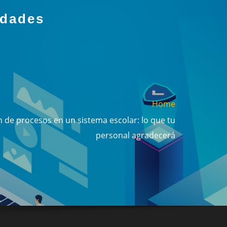
idades
Home
 de procesos en un sistema escolar: lo que tu
personal agradecerá