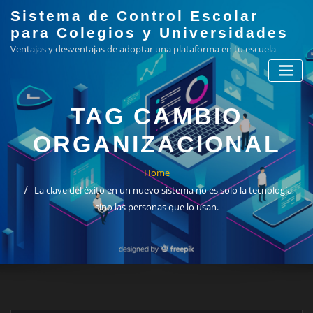
Skip
Sistema de Control Escolar
to
para Colegios y Universidades
content
Ventajas y desventajas de adoptar una plataforma en tu escuela
TAG CAMBIO
ORGANIZACIONAL
Home
La clave del éxito en un nuevo sistema no es solo la tecnología,
sino las personas que lo usan.