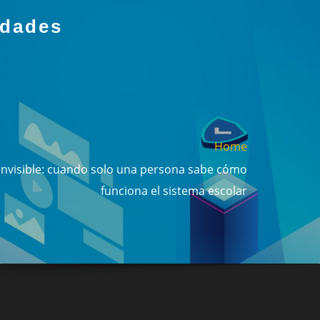
idades
Home
invisible: cuando solo una persona sabe cómo
funciona el sistema escolar