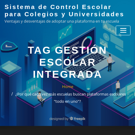
Skip
Sistema de Control Escolar
to
para Colegios y Universidades
content
Ventajas y desventajas de adoptar una plataforma en tu escuela
TAG GESTIÓN
ESCOLAR
INTEGRADA
Home
¿Por qué cada vez más escuelas buscan plataformas escolares
“todo en uno”?