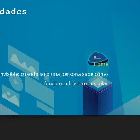
idades
Home
invisible: cuando solo una persona sabe cómo
funciona el sistema escolar