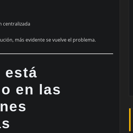
n centralizada
tución, más evidente se vuelve el problema.
 está
o en las
ones
as