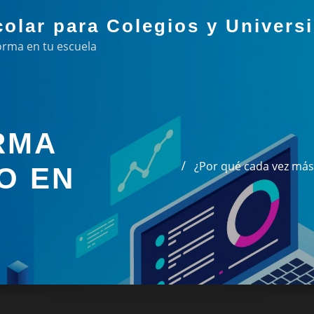
colar para Colegios y Univers
orma en tu escuela
RMA
¿Por qué cada vez más
O EN