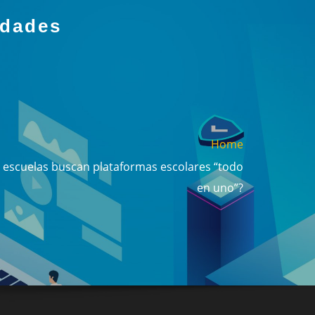
idades
Home
 escuelas buscan plataformas escolares “todo
en uno”?