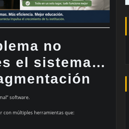
blema no
es el sistema…
ragmentación
mal” software.
r con múltiples herramientas que: