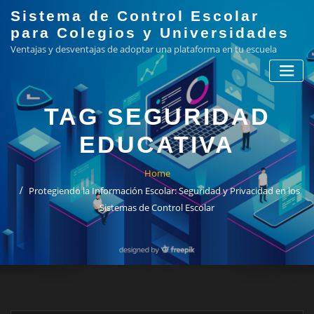
Skip
Sistema de Control Escolar
to
para Colegios y Universidades
content
Ventajas y desventajas de adoptar una plataforma en tu escuela
TAG SEGURIDAD
EDUCATIVA
Home
Protegiendo la Información Escolar: Seguridad y Privacidad en los
Sistemas de Control Escolar