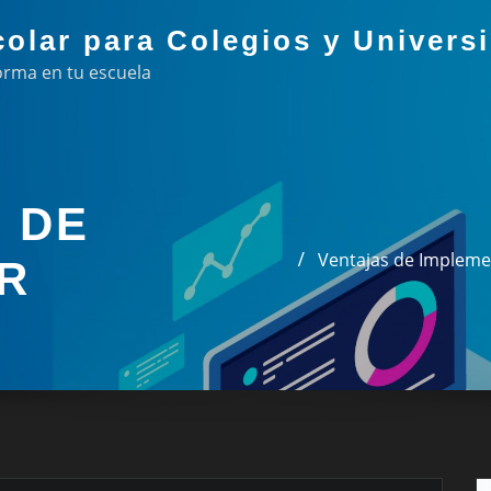
colar para Colegios y Univers
orma en tu escuela
 DE
Ventajas de Implemen
R