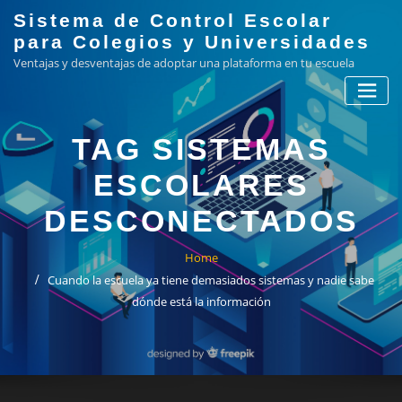
Skip
Sistema de Control Escolar
to
para Colegios y Universidades
content
Ventajas y desventajas de adoptar una plataforma en tu escuela
TAG SISTEMAS
ESCOLARES
DESCONECTADOS
Home
Cuando la escuela ya tiene demasiados sistemas y nadie sabe
dónde está la información