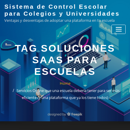
Skip
Sistema de Control Escolar
to
para Colegios y Universidades
content
Ventajas y desventajas de adoptar una plataforma en tu escuela
TAG SOLUCIONES
SAAS PARA
ESCUELAS
Home
Servicios Online que una escuela debería tener para ser más
eficiente (y una plataforma que ya los tiene todos)