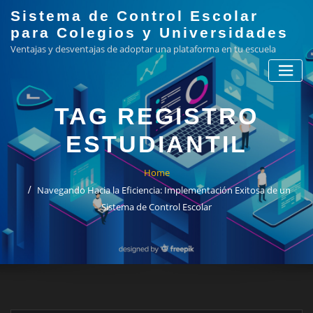
Skip
Sistema de Control Escolar
to
para Colegios y Universidades
content
Ventajas y desventajas de adoptar una plataforma en tu escuela
TAG REGISTRO
ESTUDIANTIL
Home
Navegando Hacia la Eficiencia: Implementación Exitosa de un
Sistema de Control Escolar