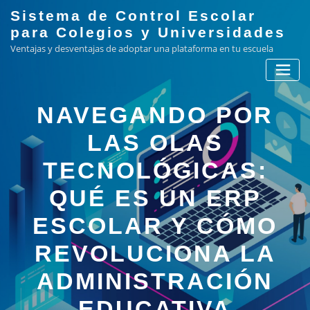
Skip
Sistema de Control Escolar
to
para Colegios y Universidades
content
Ventajas y desventajas de adoptar una plataforma en tu escuela
NAVEGANDO POR
LAS OLAS
TECNOLÓGICAS:
QUÉ ES UN ERP
ESCOLAR Y CÓMO
REVOLUCIONA LA
ADMINISTRACIÓN
EDUCATIVA