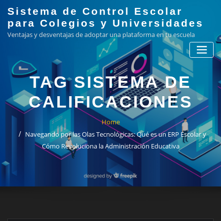
Skip
Sistema de Control Escolar
to
para Colegios y Universidades
content
Ventajas y desventajas de adoptar una plataforma en tu escuela
TAG SISTEMA DE
CALIFICACIONES
Home
Navegando por las Olas Tecnológicas: Qué es un ERP Escolar y
Cómo Revoluciona la Administración Educativa